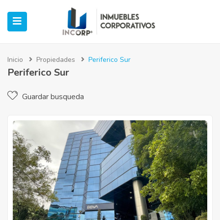
Inicio
Propiedades
Periferico Sur
Periferico Sur
ubmenu (Oficinas)
Guardar busqueda
ubmenu (Industrial)
submenu (Retail)
submenu (Casos de Éxito)