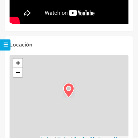
Locación
+
−