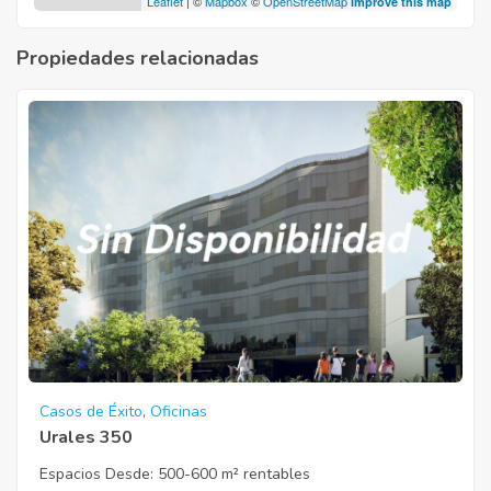
Leaflet
| ©
Mapbox
©
OpenStreetMap
Improve this map
Propiedades relacionadas
Casos de Éxito
,
Oficinas
Urales 350
Espacios Desde:
500-600 m² rentables