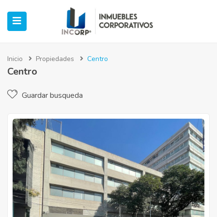
Inicio
Propiedades
Centro
Centro
ubmenu (Oficinas)
Guardar busqueda
ubmenu (Industrial)
submenu (Retail)
submenu (Casos de Éxito)