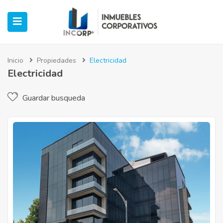
Inicio
Propiedades
Electricidad
Electricidad
ubmenu (Oficinas)
Guardar busqueda
ubmenu (Industrial)
submenu (Retail)
submenu (Casos de Éxito)