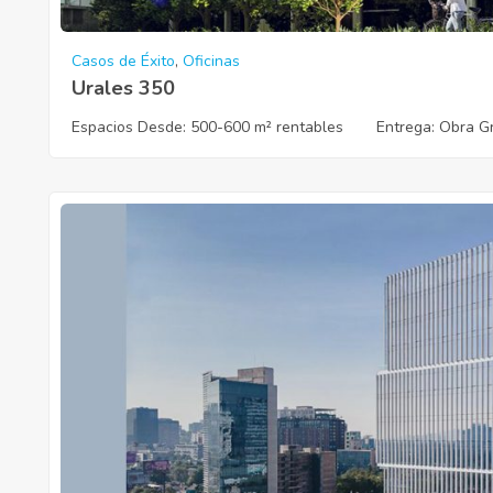
Casos de Éxito
,
Oficinas
Urales 350
Espacios Desde:
500-600 m² rentables
Entrega
: Obra Gr