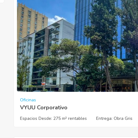
Oficinas
VYUU Corporativo
Espacios Desde:
275 m² rentables
Entrega
: Obra Gris