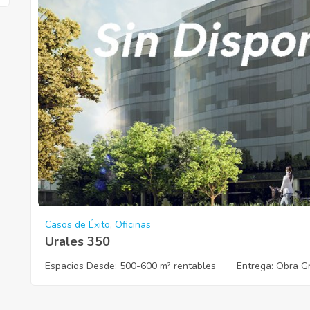
Casos de Éxito
,
Oficinas
Urales 350
Espacios Desde:
500-600 m² rentables
Entrega
: Obra Gr