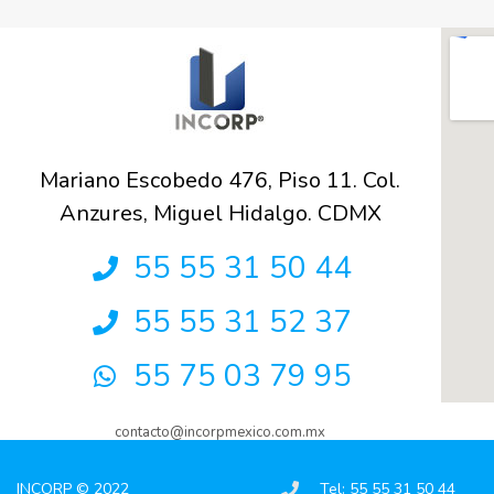
Mariano Escobedo 476, Piso 11. Col.
Anzures, Miguel Hidalgo. CDMX
55 55 31 50 44
55 55 31 52 37
55 75 03 79 95
contacto@incorpmexico.com.mx
INCORP © 2022
Tel: 55 55 31 50 44