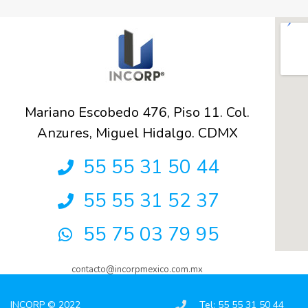
Mariano Escobedo 476, Piso 11. Col.
Anzures, Miguel Hidalgo. CDMX
55 55 31 50 44
55 55 31 52 37
55 75 03 79 95
contacto@incorpmexico.com.mx
INCORP © 2022
Tel: 55 55 31 50 44