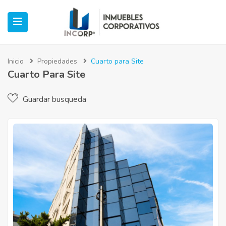
Inicio
Propiedades
Cuarto para Site
Cuarto Para Site
ubmenu (Oficinas)
Guardar busqueda
ubmenu (Industrial)
submenu (Retail)
submenu (Casos de Éxito)