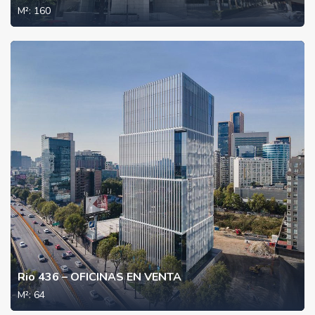
M²:
160
Rio 436 – OFICINAS EN VENTA
M²:
64