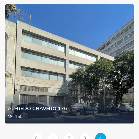
ALFREDO CHAVERO 176
M²:
150
1
2
3
4