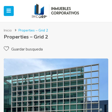
Inicio
Properties – Grid 2
Properties – Grid 2
ubmenu (Oficinas)
Guardar busqueda
ubmenu (Industrial)
submenu (Retail)
submenu (Casos de Éxito)