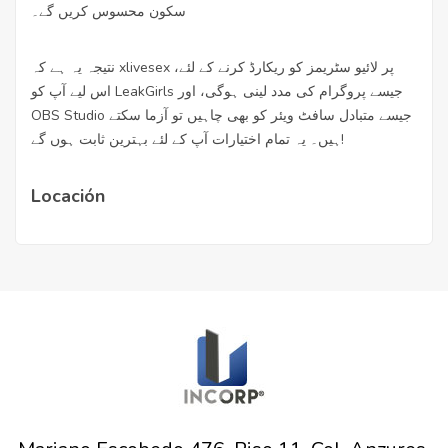
سکون محسوس کریں گے۔
نتیجہ یہ ہے کہ xlivesex پر لائیو سٹریمز کو ریکارڈ کرنے کے لئے،
اس لیے آپ کو LeakGirls جیسے پروگرام کی مدد لینی ہوگی، اور
OBS Studio جیسے متبادل سافٹ ویئر کو بھی چاہیں تو آزما سکتے
ہیں۔ یہ تمام اختیارات آپ کے لئے بہترین ثابت ہوں گے!
Locación