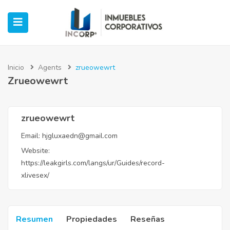
Inicio
Agents
zrueowewrt
Zrueowewrt
ubmenu (Oficinas)
ubmenu (Industrial)
zrueowewrt
Email:
hjgluxaedn@gmail.com
submenu (Retail)
Website:
https://leakgirls.com/langs/ur/Guides/record-
submenu (Casos de Éxito)
xlivesex/
Resumen
Propiedades
Reseñas