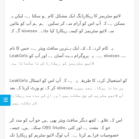
لائیو سٹریمز کا ریکارڈنگ ایک مشکل کام ہو سکتا ہے، لیکن یہ
ممکن ہے کہ آپ اس کو آرام سے کر سکیں۔ ہم ہم آپ کو بتائیں
گے کہ xlivesex سے لائیو سٹریمز کو کیسے ریکارڈ کیا جائے۔
یہ کام کرنے کے لئے ایک بہترین سافٹ ویئر ہے، جس کا نام
LeakGirls ہے۔ یہ پروگرام بہت آسان ہے اور آپ کو xlivesex سے
لائیو سٹریمز کو ریکارڈ کرنا سکھاتا ہے۔
LeakGirls کو استعمال کرنے کا طریقہ یہ ہے کہ آپ اس کو انسٹال
کر کے تو وزٹ کرنا کے بعد xlivesex پر جانا ہوگا۔ بعد میں،
آپ لائیو سٹریم کو چن سکتے ہیں اور ان کی مدد سے ریکارڈ
کر سکتے ہیں۔
اس کے علاوہ، کچھ دیگر سافٹ ویئر بھی ہیں جو آپ کو مدد کر
سکتے ہیں، جیسے OBS Studio، جو کہ مفت ہے اور کئی
خصوصیات فراہم کرتا ہے۔ آپ لوگ لائیو سٹریم کو ریکارڈ تک