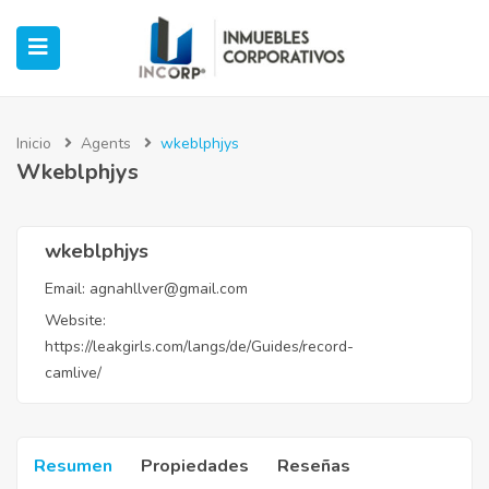
Inicio
Agents
wkeblphjys
Wkeblphjys
ubmenu (Oficinas)
ubmenu (Industrial)
wkeblphjys
Email:
agnahllver@gmail.com
submenu (Retail)
Website:
https://leakgirls.com/langs/de/Guides/record-
submenu (Casos de Éxito)
camlive/
Resumen
Propiedades
Reseñas