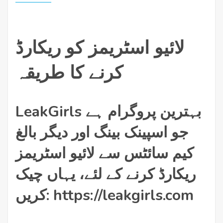
لائیو اسٹریمز کو ریکارڈ
کرنے کا طریقہ
LeakGirls بہترین پروگرام ہے
جو اسپینک بینگ اور دیگر بالغ
کیم سائٹس سے لائیو اسٹریمز
ریکارڈ کرنے کے لئے، یہاں چیک
کریں: https://leakgirls.com