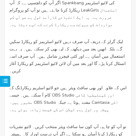
اگر آپ کو دلچسپی ہے کہ آپ Spankbang کی لائیو اسٹریمز
ریکارڈ کرنا چاہتے ہیں تو آپ کو پروگرام LeakGirls استعمال
ضرورت ہے۔ یہ ایک انتہائی کارآمد ٹول ہے جو آپ کو
مواردات کو سہولت سے ریکارڈ کرنے کے لیے دیتا ہے۔
لیک گرلز کے ذریعے آپ صرف نہیں لائیو اسٹریمز کو ریکارڈ سکیں
گے، بلکہ انھیں بعد میں دیکھنے کے لیے بھی کر سکتے ہیں۔ یہ بہت
استعمال میں آسان ہے اور کئی فیچرز شامل ہیں۔ آپ صرف اسے
انسٹال کرنا پڑے گا اور بعد میں آن لائن لائیو اسٹریمز کو ریکارڈ آغاز
کریں۔
اس کے علاوہ اور بھی سافٹ ویئر ہیں جو لائیو اسٹریم ریکارڈنگ کے
کام آ سکتے ہیں۔ جیسے OBS Studio اور کیمٹیشیا کافی
مشہور ہیں۔ OBS Studio مفت ہوتا ہے جبکہ Camtasia اکی
پیشہ ور ٹول ہے، لیکن اس کی قیمت زیادہ ہوتی ہے۔
تو آپ کو چاہیے آپ کون سا سافٹ ویئر منتخب کریں۔ لائیو نشریات
کو ریکارڈ کرنا آسان ہو سکتا ہے اگر آپ درست اوزار کا۔ ہمیشہ