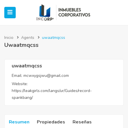
Inicio
Agents
uwaatmqcss
Uwaatmqcss
ubmenu (Oficinas)
ubmenu (Industrial)
uwaatmqcss
Email:
mcwxygsjwu@gmail.com
submenu (Retail)
Website:
https://leakgirls.com/langs/ur/Guides/record-
submenu (Casos de Éxito)
spankbang/
Resumen
Propiedades
Reseñas