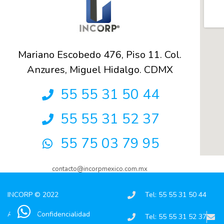
Mariano Escobedo 476, Piso 11. Col.
Anzures, Miguel Hidalgo. CDMX
55 55 31 50 44
55 55 31 52 37
55 75 03 79 95
contacto@incorpmexico.com.mx
INCORP © 2022
Tel: 55 55 31 50 44
Aviso de Confidencialidad
Tel: 55 55 31 52 37