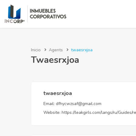
Inicio
Agents
twaesrxjoa
Twaesrxjoa
twaesrxjoa
Email:
dfhycwzsaf@gmail.com
Website:
https://leakgirls.com/langs/ru/Guides/