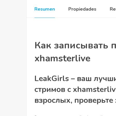
Resumen
Propiedades
Re
Как записывать 
xhamsterlive
LeakGirls – ваш лучш
стримов с xhamsterliv
взрослых, проверьте эт