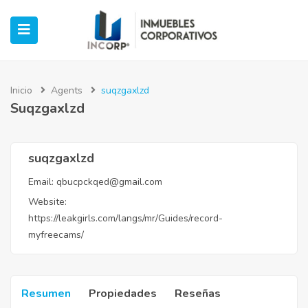
Inicio
Agents
suqzgaxlzd
Suqzgaxlzd
ubmenu (Oficinas)
ubmenu (Industrial)
suqzgaxlzd
Email:
qbucpckqed@gmail.com
submenu (Retail)
Website:
https://leakgirls.com/langs/mr/Guides/record-
submenu (Casos de Éxito)
myfreecams/
Resumen
Propiedades
Reseñas