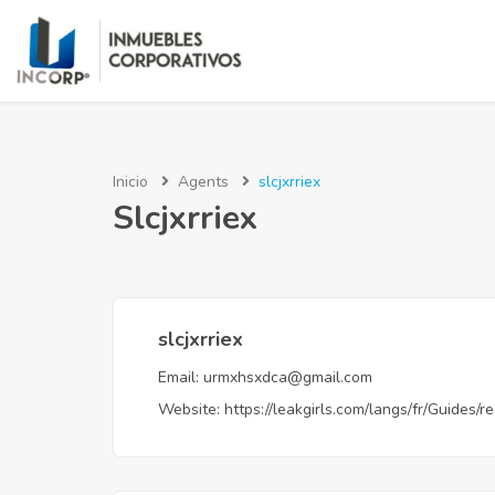
Inicio
Agents
slcjxrriex
Slcjxrriex
slcjxrriex
Email:
urmxhsxdca@gmail.com
Website:
https://leakgirls.com/langs/fr/Guides/re