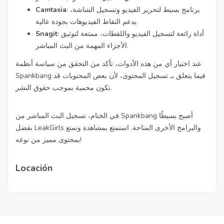
: برنامج بسيط لتحرير الفيديو وتسجيل الشاشة،
Camtasia
يدعم التقاط الفيديوهات بجودة عالية.
: أداة رائعة لتسجيل الفيديو واللقطات، ممتعة لتوثيق
Snagit
الأجزاء المهمة من البث المباشر.
عند اختيار أي من هذه الأدوات، تأكد من التحقق من سياسة أنظمة
Spankbang فيما يتعلق بـ تسجيل المحتوى، لأن بعض المحتويات قد
تكون محمية بموجب حقوق النشر.
في الختام، تسجيل البث المباشر من Spankbang أصبح بسيطًا
بفضل LeakGirls والبرامج الأخرى المتاحة. استمتع بمشاهدة وتمتع
بمحتوى مميز من نوعه!
Locación