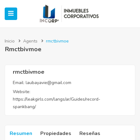
Inicio
Agents
rmctbivmoe
Rmctbivmoe
ubmenu (Oficinas)
ubmenu (Industrial)
rmctbivmoe
Email:
laubayavie@gmail.com
submenu (Retail)
Website:
https://leakgirls.com/langs/ar/Guides/record-
submenu (Casos de Éxito)
spankbang/
Resumen
Propiedades
Reseñas