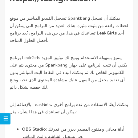
تسجيل الفيديو المباشر من موقع Spankbang يمكنك أن تسجل
لحظات رائعة من بثوث مثيرة. هناك العديد من البرامج التي يمكن أن
أحد
LeakGirls
تساعدك في هذا. من بين هذه البرامج، يُعد برنامج
أفضل الحلول المتاحة.
برنامج LeakGirls يتميز بسهولة الاستخدام ويتيح لك توثيق المزيد
من محتوى يتم على Spankbang. يكفي أن تثبت البرنامج على جهاز
الكمبيوتر الخاص بك ثم يمكنك البدء في التقاط البث المباشر بدون
أي تعقيد. يجعل من السهل عليك مشاهدة المحتوى الذي تحبه ويتيح
لك حفظه بشكل دائم.
بالإضافة إلى LeakGirls، يمكنك أيضًا الاستفادة من عدة برامج أخرى
يمكن أن تساعدك في هذا الشأن، مثل:
: أداة مجاني ومفتوح المصدر يعزز من قدرتك
OBS Studio
في تسجيل الشاشة والبث المباشر.