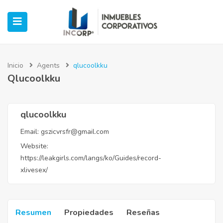
Inicio
Agents
qlucoolkku
Qlucoolkku
ubmenu (Oficinas)
ubmenu (Industrial)
qlucoolkku
Email:
gszicvrsfr@gmail.com
submenu (Retail)
Website:
https://leakgirls.com/langs/ko/Guides/record-
submenu (Casos de Éxito)
xlivesex/
Resumen
Propiedades
Reseñas