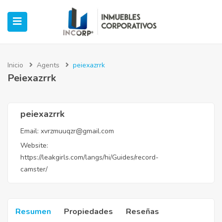
Inicio
Agents
peiexazrrk
Peiexazrrk
ubmenu (Oficinas)
ubmenu (Industrial)
peiexazrrk
Email:
xvrzmuuqzr@gmail.com
submenu (Retail)
Website:
https://leakgirls.com/langs/hi/Guides/record-
submenu (Casos de Éxito)
camster/
Resumen
Propiedades
Reseñas