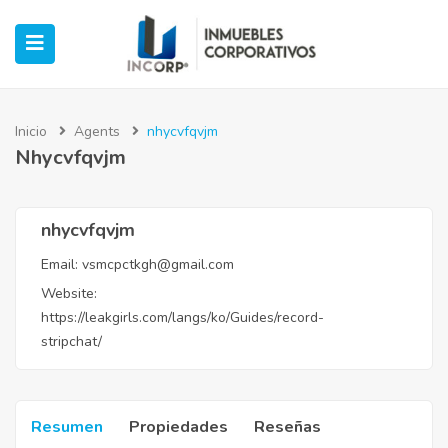
Inicio
Agents
nhycvfqvjm
Nhycvfqvjm
ubmenu (Oficinas)
ubmenu (Industrial)
nhycvfqvjm
Email:
vsmcpctkgh@gmail.com
submenu (Retail)
Website:
https://leakgirls.com/langs/ko/Guides/record-
submenu (Casos de Éxito)
stripchat/
Resumen
Propiedades
Reseñas