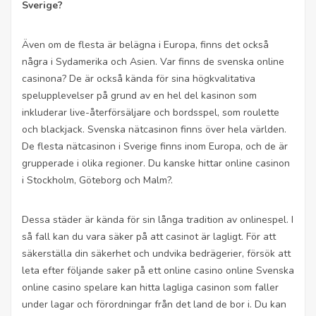
Sverige?
Även om de flesta är belägna i Europa, finns det också
några i Sydamerika och Asien. Var finns de svenska online
casinona? De är också kända för sina högkvalitativa
spelupplevelser på grund av en hel del kasinon som
inkluderar live-återförsäljare och bordsspel, som roulette
och blackjack. Svenska nätcasinon finns över hela världen.
De flesta nätcasinon i Sverige finns inom Europa, och de är
grupperade i olika regioner. Du kanske hittar online casinon
i Stockholm, Göteborg och Malm?.
Dessa städer är kända för sin långa tradition av onlinespel. I
så fall kan du vara säker på att casinot är lagligt. För att
säkerställa din säkerhet och undvika bedrägerier, försök att
leta efter följande saker på ett online
casino online
Svenska
online casino spelare kan hitta lagliga casinon som faller
under lagar och förordningar från det land de bor i. Du kan