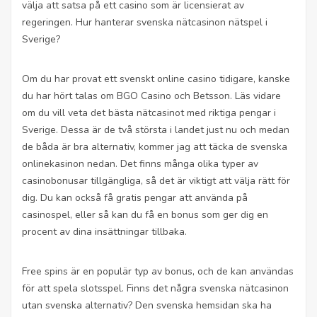
välja att satsa på ett casino som är licensierat av
regeringen. Hur hanterar svenska nätcasinon nätspel i
Sverige?
Om du har provat ett svenskt online casino tidigare, kanske
du har hört talas om BGO Casino och Betsson. Läs vidare
om du vill veta det bästa nätcasinot med riktiga pengar i
Sverige. Dessa är de två största i landet just nu och medan
de båda är bra alternativ, kommer jag att täcka de svenska
onlinekasinon nedan. Det finns många olika typer av
casinobonusar tillgängliga, så det är viktigt att välja rätt för
dig. Du kan också få gratis pengar att använda på
casinospel, eller så kan du få en bonus som ger dig en
procent av dina insättningar tillbaka.
Free spins är en populär typ av bonus, och de kan användas
för att spela slotsspel. Finns det några svenska nätcasinon
utan svenska alternativ? Den svenska hemsidan ska ha