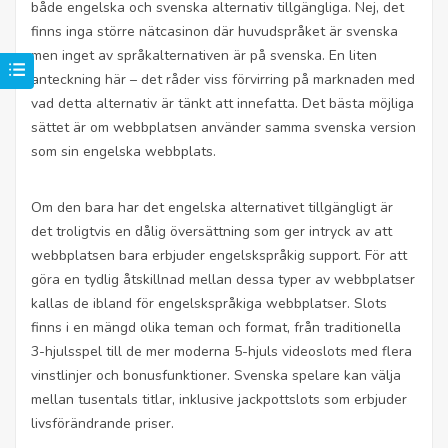
både engelska och svenska alternativ tillgängliga. Nej, det
finns inga större nätcasinon där huvudspråket är svenska
men inget av språkalternativen är på svenska. En liten
anteckning här – det råder viss förvirring på marknaden med
vad detta alternativ är tänkt att innefatta. Det bästa möjliga
sättet är om webbplatsen använder samma svenska version
som sin engelska webbplats.
Om den bara har det engelska alternativet tillgängligt är
det troligtvis en dålig översättning som ger intryck av att
webbplatsen bara erbjuder engelskspråkig support. För att
göra en tydlig åtskillnad mellan dessa typer av webbplatser
kallas de ibland för engelskspråkiga webbplatser. Slots
finns i en mängd olika teman och format, från traditionella
3-hjulsspel till de mer moderna 5-hjuls videoslots med flera
vinstlinjer och bonusfunktioner. Svenska spelare kan välja
mellan tusentals titlar, inklusive jackpottslots som erbjuder
livsförändrande priser.