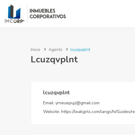
Inicio
Agents
lcuzqvplnt
Lcuzqvplnt
lcuzqvplnt
Email:
yrneuepujz@gmail.com
Website:
https://leakgirls.com/langs/hi/Guides/