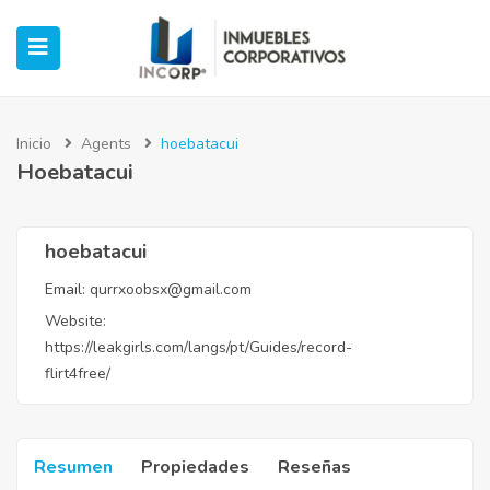
Inicio
Agents
hoebatacui
Hoebatacui
ubmenu (Oficinas)
ubmenu (Industrial)
hoebatacui
Email:
qurrxoobsx@gmail.com
submenu (Retail)
Website:
https://leakgirls.com/langs/pt/Guides/record-
submenu (Casos de Éxito)
flirt4free/
Resumen
Propiedades
Reseñas