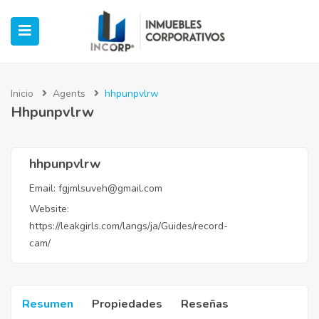
Inicio
Agents
hhpunpvlrw
Hhpunpvlrw
ubmenu (Oficinas)
ubmenu (Industrial)
hhpunpvlrw
Email:
fgjmlsuveh@gmail.com
submenu (Retail)
Website:
https://leakgirls.com/langs/ja/Guides/record-
submenu (Casos de Éxito)
cam/
Resumen
Propiedades
Reseñas