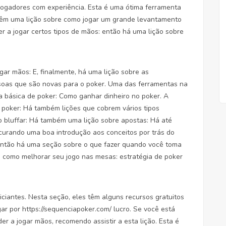
jogadores com experiência. Esta é uma ótima ferramenta
têm uma lição sobre como jogar um grande levantamento
r a jogar certos tipos de mãos: então há uma lição sobre
gar mãos: E, finalmente, há uma lição sobre as
essoas que são novas para o poker. Uma das ferramentas na
ia básica de poker: Como ganhar dinheiro no poker. A
o poker: Há também lições que cobrem vários tipos
o bluffar: Há também uma lição sobre apostas: Há até
ocurando uma boa introdução aos conceitos por trás do
 então há uma seção sobre o que fazer quando você toma
e como melhorar seu jogo nas mesas: estratégia de poker
iantes. Nesta seção, eles têm alguns recursos gratuitos
gar por
https://sequenciapoker.com/
lucro. Se você está
 a jogar mãos, recomendo assistir a esta lição. Esta é