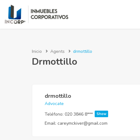
Inicio
Agents
drmottillo
Drmottillo
drmottillo
Advocate
Teléfono:
020 3846 8***
Show
Email:
careymckiver@gmail.com