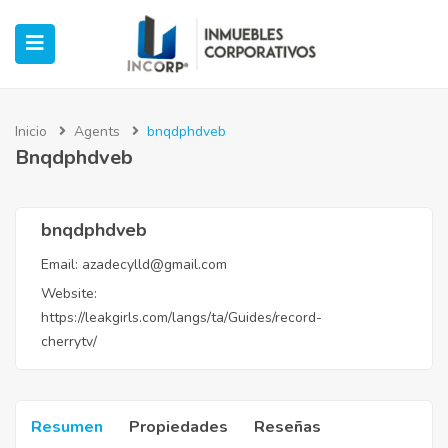
Inicio
Agents
bnqdphdveb
Bnqdphdveb
ubmenu (Oficinas)
ubmenu (Industrial)
bnqdphdveb
Email:
azadecylld@gmail.com
submenu (Retail)
Website:
https://leakgirls.com/langs/ta/Guides/record-
submenu (Casos de Éxito)
cherrytv/
Resumen
Propiedades
Reseñas