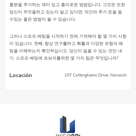
흥분을 추가하는 재미 있고 흥미로운 방법입니다. 그것은 또한
당신이 무엇을하고 있는지 알고 있다면, 약간의 추가 돈을 벌
수있는 좋은 방법이 될 수 있습니다.
그러나 스포츠 베팅을 시작하기 전에 기억해야 할 몇 가지 사항
이 있습니다. 첫째, 항상 연구를하고 확률과 다양한 유형의 베
팅을 이해하는지 확인하십시오. 당신이 잃을 수 있는 것만 내
기. 스포츠 베팅에 초보자를위한 몇 가지 팁은 무엇입니까?
Locación
107 Cottinghams Drive, Norwich