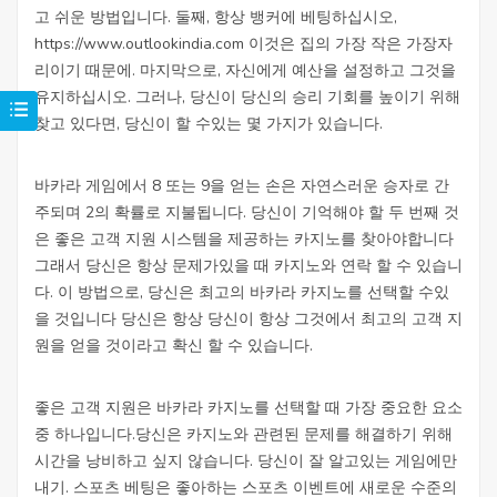
고 쉬운 방법입니다. 둘째, 항상 뱅커에 베팅하십시오,
https://www.outlookindia.com
이것은 집의 가장 작은 가장자
리이기 때문에. 마지막으로, 자신에게 예산을 설정하고 그것을
유지하십시오. 그러나, 당신이 당신의 승리 기회를 높이기 위해
찾고 있다면, 당신이 할 수있는 몇 가지가 있습니다.
바카라 게임에서 8 또는 9을 얻는 손은 자연스러운 승자로 간
주되며 2의 확률로 지불됩니다. 당신이 기억해야 할 두 번째 것
은 좋은 고객 지원 시스템을 제공하는 카지노를 찾아야합니다
그래서 당신은 항상 문제가있을 때 카지노와 연락 할 수 있습니
다. 이 방법으로, 당신은 최고의 바카라 카지노를 선택할 수있
을 것입니다 당신은 항상 당신이 항상 그것에서 최고의 고객 지
원을 얻을 것이라고 확신 할 수 있습니다.
좋은 고객 지원은 바카라 카지노를 선택할 때 가장 중요한 요소
중 하나입니다.당신은 카지노와 관련된 문제를 해결하기 위해
시간을 낭비하고 싶지 않습니다. 당신이 잘 알고있는 게임에만
내기. 스포츠 베팅은 좋아하는 스포츠 이벤트에 새로운 수준의