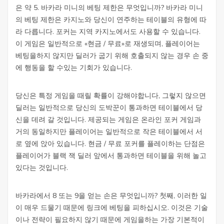
은 약 5. 바카라 미니의 베팅 제한은 무엇입니까? 바카라 미니
의 베팅 제한은 카지노와 당신이 연주하는 테이블의 유형에 따
라 다릅니다. 포커는 지역 카지노에서도 사용할 수 있습니다.
이 게임은 일반적으로 «현금 / 무료»로 재생되며, 플레이어는
베팅을하지 않지만 딜러가 굽기 위해 호출되지 않는 경우 손 중
에 행동을 할 수있는 기회가 있습니다.
당신은 특정 게임을 때릴 확률이 강해야합니다, 그렇지 않으면
딜러는 일반적으로 당신의 도박꾼이 통과하면 테이블에서 당
신을 데려 갈 것입니다. 제공되는 게임은 온라인 포커 게임과
거의 동일하지만 플레이어는 일반적으로 작은 테이블에서 서
로 옆에 앉아 있습니다. 현금 / 무료 포커를 플레이하는 단점은
플레이어가 블랙 잭 딜러 앞에서 통과하면 테이블을 위해 놀고
있다는 것입니다.
바카라에서 8 또는 9을 얻는 손은 무엇입니까? 첫째, 이러한 일
이 매우 드물기 때문에 링크에 베팅을 피하십시오. 이것은 기술
이나 전략이 필요하지 않기 때문에 게임을하는 가장 기본적이