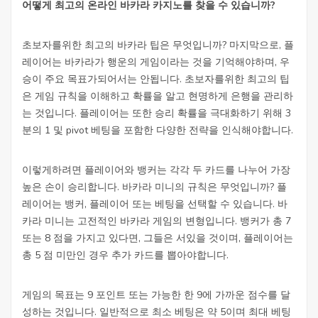
어떻게 최고의 온라인 바카라 카지노를 찾을 수 있습니까?
초보자를위한 최고의 바카라 팁은 무엇입니까? 마지막으로, 플
레이어는 바카라가 행운의 게임이라는 것을 기억해야하며, 우
승이 주요 목표가되어서는 안됩니다. 초보자를위한 최고의 팁
은 게임 규칙을 이해하고 확률을 알고 현명하게 은행을 관리하
는 것입니다. 플레이어는 또한 승리 확률을 극대화하기 위해 3
분의 1 및 pivot 베팅을 포함한 다양한 전략을 인식해야합니다.
이렇게하려면 플레이어와 뱅커는 각각 두 카드를 나누어 가장
높은 손이 승리합니다. 바카라 미니의 규칙은 무엇입니까? 플
레이어는 뱅커, 플레이어 또는 베팅을 선택할 수 있습니다. 바
카라 미니는 고전적인 바카라 게임의 변형입니다. 뱅커가 총 7
또는 8 점을 가지고 있다면, 그들은 서있을 것이며, 플레이어는
총 5 점 미만인 경우 추가 카드를 뽑아야합니다.
게임의 목표는 9 포인트 또는 가능한 한 9에 가까운 점수를 달
성하는 것입니다. 일반적으로 최소 베팅은 약 5이며 최대 베팅