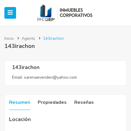
Inicio
Agents
143irachon
143irachon
ubmenu (Oficinas)
ubmenu (Industrial)
143irachon
Email:
sarenaevenden@yahoo.com
submenu (Retail)
submenu (Casos de Éxito)
Resumen
Propiedades
Reseñas
Locación