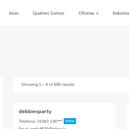
Inicio
Quiénes Somos
Oficinas
Industri
Showing
1
–
4
of 695 results
debbiesparty
Teléfono:
01943 136***
Show
Email:
emilyffi36@inbox.lv