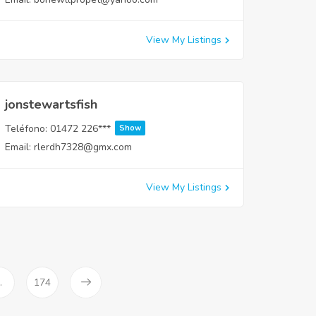
View My Listings
jonstewartsfish
Teléfono:
01472 226***
Show
Email:
rlerdh7328@gmx.com
View My Listings
…
174