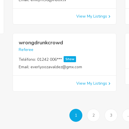
View My Listings
wrongdrunkcrowd
Referee
Teléfono:
01242 006***
Show
Email:
everlyoozavaldez@gmx.com
View My Listings
1
2
3