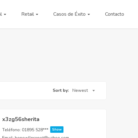
al
Retail
Casos de Éxito
Contacto
Sort by:
Newest
x3zg56sherita
Teléfono:
01895 528***
Show
Email:
bonewllpropet@yahoo.com