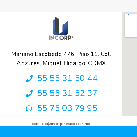
Mariano Escobedo 476, Piso 11. Col.
Anzures, Miguel Hidalgo. CDMX
55 55 31 50 44
55 55 31 52 37
55 75 03 79 95
contacto@incorpmexico.com.mx