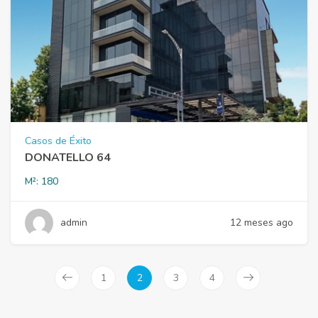
Casos de Éxito
DONATELLO 64
M²:
180
admin
12 meses ago
1
2
3
4