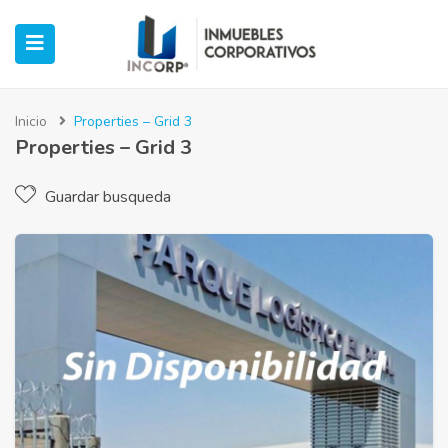
Inicio
Properties – Grid 3
Properties – Grid 3
ubmenu (Oficinas)
Guardar busqueda
ubmenu (Industrial)
submenu (Retail)
submenu (Casos de Éxito)