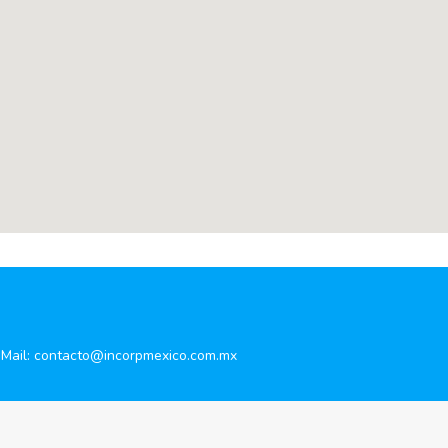
Mail:
contacto@incorpmexico.com.mx