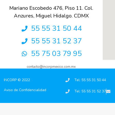
Mariano Escobedo 476, Piso 11. Col.
Anzures, Miguel Hidalgo. CDMX
55 55 31 50 44
55 55 31 52 37
55 75 03 79 95
contacto@incorpmexico.com.mx
INCORP © 2022
Tel: 55 55 31 50 44
Aviso de Confidencialidad
Tel: 55 55 31 52 37